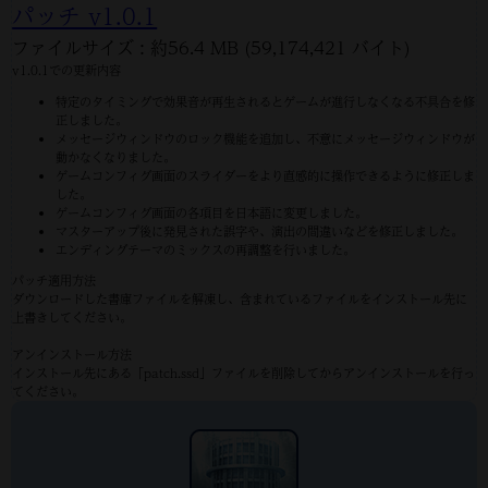
パッチ v1.0.1
ファイルサイズ : 約56.4 MB (59,174,421 バイト)
v1.0.1での更新内容
特定のタイミングで効果音が再生されるとゲームが進行しなくなる不具合を修
正しました。
メッセージウィンドウのロック機能を追加し、不意にメッセージウィンドウが
動かなくなりました。
ゲームコンフィグ画面のスライダーをより直感的に操作できるように修正しま
した。
ゲームコンフィグ画面の各項目を日本語に変更しました。
マスターアップ後に発見された誤字や、演出の間違いなどを修正しました。
エンディングテーマのミックスの再調整を行いました。
パッチ適用方法
ダウンロードした書庫ファイルを解凍し、含まれているファイルをインストール先に
上書きしてください。
アンインストール方法
インストール先にある「patch.ssd」ファイルを削除してからアンインストールを行っ
てください。