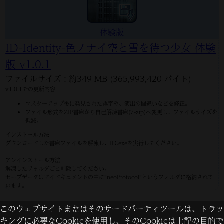
体験版
ID-Identity-色ノナイ空と雪を待つ少女 体験
版 v1.0.1
ファイルサイズ : 約349 MB (365,993,420 バイト)
v1.0.1での更新内容
マスターアップ後に発見された誤字や、演出の間違いなどを修正。
ファイル形式をZIP書庫から自己解凍書庫(7-zip)へ変更し、ファイルサイズを
低減。
インストール方法
ダウンロードした書庫ファイルを解凍し、ID.exeを実行してください。
アンインストール方法
解凍したフォルダごと削除してください。
セーブデータはマイドキュメントの中に”neoProtocol”というフォルダに格納されて
います。
このウェブサイトまたはそのサードパーティツールは、トラッ
キングに必要なCookieを使用し、そのCookieは上記の目的で