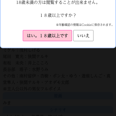
18歳未満の方は閲覧することが出来ません。
適に動作していること。
キャラクターボイス
１８歳以上ですか？
リアラ：美咲桃子
ステア：鹿瀬紫卯
※年齢確認の情報はCookieに保存されます。
ナナシ・リグレット・レイル：秋篠ナナメ
はい。１８歳以上です
いいえ
ヒルダ：南村留伊
テッド：畑耕平
ミゲル：茂村しげる
尾田 寛光：狭間テルキ
有坂 未央：井上こころ
長谷部 塔子：水野うみ
その他：南村留伊・杏樹・ポン太・ゆう・遊座しんご・真
堂隼人・狭間テルキ・アオダモ太郎
※主人公以外の男女フルボイス
原画
みま
シナリオ