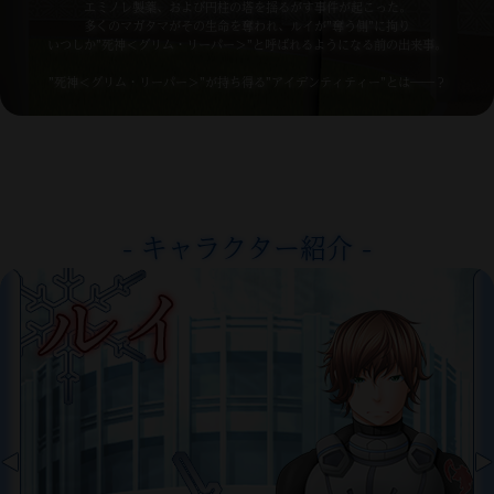
エミノレ製薬、および円柱の塔を揺るがす事件が起こった。
多くのマガタマがその生命を奪われ、ルイが”奪う側”に拘り
いつしか”死神＜グリム・リーパー＞”と呼ばれるようになる前の出来事。
”死神＜グリム・リーパー＞”が持ち得る”アイデンティティー”とは――？
- キャラクター紹介 -