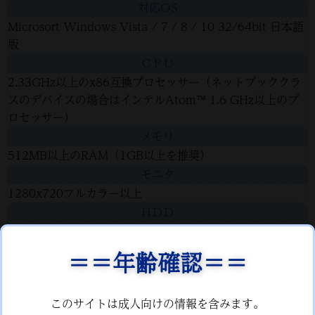
対応OS
Microsort Windows Vista / 7 / 8 / 10 32/64bit 日本語
版
ＣＰＵ
2.33GHz以上のx86互換プロセッサー（ネットブッククラ
スのデバイスの場合はインテルAtom™ 1.6 GHz以上のプ
ロセッサー）
メモリ
512MB以上のRAM（1GB以上を推奨）
モニタ
1280x720フルカラー以上
ＨＤＤ
1.3GB以上の空き容量
ビデオメモリ
＝＝年齢確認＝＝
512MB以上
備考
このサイトは成人向けの情報を含みます。
DirectX 9c必須。上記のスペックを満たした上でOSが快