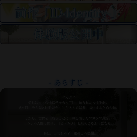
- あらすじ -
『マガタマ』
それはヒトの遺伝子から人工的に作られた人造生命。
見た目こそ人間と同じだが、レジストを選択、強化するための器。
しかし、世代を重ねるごとに才覚を表したマガタマ達を、
いつしか人間は怖れ、『ヒトカタ』と疎んじるようになる。
――時は、ロストナイン事件より数年前。