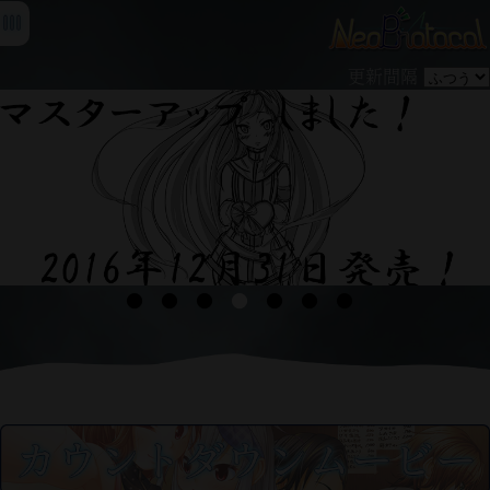
更新間隔
●
●
●
●
●
●
●