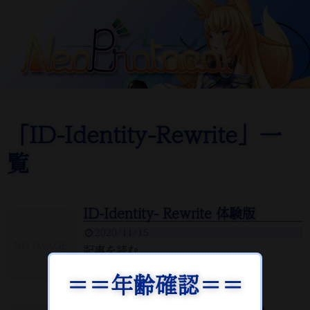
「
ID-Identity-Rewrite
」
一
覧
ID-Identity- Rewrite 体験版
2020/11/15
記事を読む
＝＝年齢確認＝＝
ID-Identity- Rewrite Update